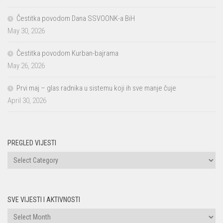
Čestitka povodom Dana SSVOONK-a BiH
May 30, 2026
Čestitka povodom Kurban-bajrama
May 26, 2026
Prvi maj – glas radnika u sistemu koji ih sve manje čuje
April 30, 2026
PREGLED VIJESTI
PREGLED
VIJESTI
SVE VIJESTI I AKTIVNOSTI
Sve