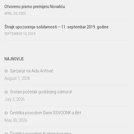
Otvoreno pismo premijeru Novaliću
APRIL 20, 2020
Štrajk upozorenja-solidarnosti – 11. septembar 2019. godine
SEPTEMBER 10, 2019
NAJNOVIJE
Sjećanje na Aidu Arifović
August 1, 2026
Sretan početak godišnjeg odmora!
July 3, 2026
Čestitka povodom Dana SSVOONK-a BiH
May 30, 2026
Čestitka povodom Kurban-bajrama