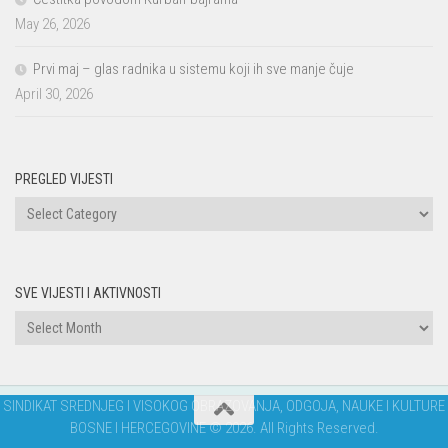
May 26, 2026
Prvi maj – glas radnika u sistemu koji ih sve manje čuje
April 30, 2026
PREGLED VIJESTI
PREGLED
VIJESTI
SVE VIJESTI I AKTIVNOSTI
Sve
vijesti
i
aktivnosti
SINDIKAT SREDNJEG I VISOKOG OBRAZOVANJA, ODGOJA, NAUKE I KULTURE
BOSNE I HERCEGOVINE © 2026. All Rights Reserved.