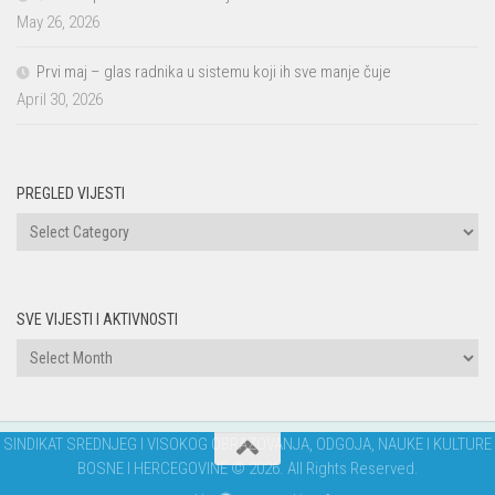
May 26, 2026
Prvi maj – glas radnika u sistemu koji ih sve manje čuje
April 30, 2026
PREGLED VIJESTI
PREGLED
VIJESTI
SVE VIJESTI I AKTIVNOSTI
Sve
vijesti
i
aktivnosti
SINDIKAT SREDNJEG I VISOKOG OBRAZOVANJA, ODGOJA, NAUKE I KULTURE
BOSNE I HERCEGOVINE © 2026. All Rights Reserved.