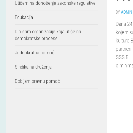
Utičem na donošenje zakonske regulative
BY
ADMIN
Edukacija
Dana 24.
Dio sam organizacije koja utiče na
kojem su
demokratske procese
kulture 
partneri
Jednokratna pomoć
SSS BiH 
o minima
Sindikalna druženja
Dobijam pravnu pomoć