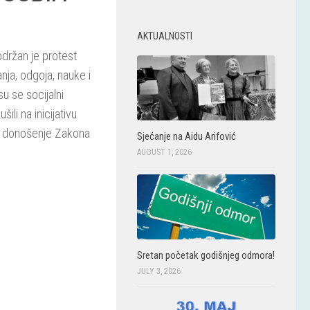
AKTUALNOSTI
održan je protest
nja, odgoja, nauke i
u se socijalni
li na inicijativu
za donošenje Zakona
Sjećanje na Aidu Arifović
AUGUST 1, 2026
Protesti 24.06.2021. 6
Sretan početak godišnjeg odmora!
JULY 3, 2026