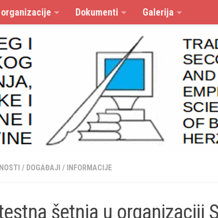
 organizacije
Dokumenti
Galerija
NOSTI
/
DOGAĐAJI
/
INFORMACIJE
testna šetnja u organizaciji