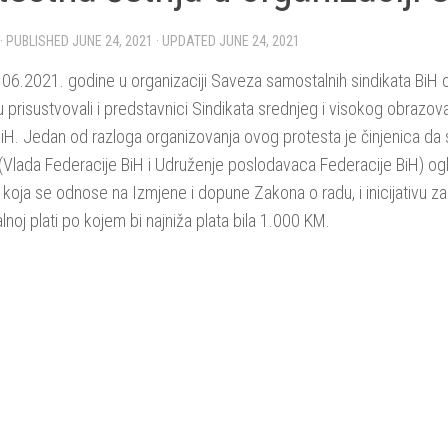
· PUBLISHED
JUNE 24, 2021
· UPDATED
JUNE 24, 2021
06.2021. godine u organizaciji Saveza samostalnih sindikata BiH 
 prisustvovali i predstavnici Sindikata srednjeg i visokog obrazova
BiH. Jedan od razloga organizovanja ovog protesta je činjenica da s
 (Vlada Federacije BiH i Udruženje poslodavaca Federacije BiH) ogluši
koja se odnose na Izmjene i dopune Zakona o radu, i inicijativu 
lnoj plati po kojem bi najniža plata bila 1.000 KM.