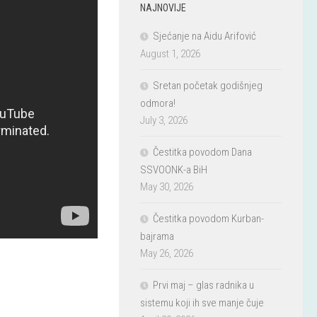
NAJNOVIJE
Sjećanje na Aidu Arifović
August 1, 2026
Sretan početak godišnjeg
odmora!
July 3, 2026
Čestitka povodom Dana
SSVOONK-a BiH
May 30, 2026
Čestitka povodom Kurban-
bajrama
May 26, 2026
Prvi maj – glas radnika u
sistemu koji ih sve manje čuje