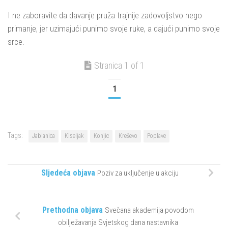
I ne zaboravite da davanje pruža trajnije zadovoljstvo nego
primanje, jer uzimajući punimo svoje ruke, a dajući punimo svoje
srce.
Stranica 1 of 1
1
Tags:
Jablanica
Kiseljak
Konjic
Kreševo
Poplave
Sljedeća objava
Poziv za uključenje u akciju
Prethodna objava
Svečana akademija povodom
obilježavanja Svjetskog dana nastavnika