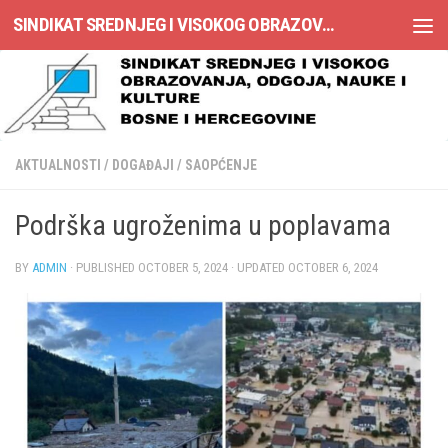
SINDIKAT SREDNJEG I VISOKOG OBRAZOVANJA, ODGOJA, NAUKE I KULTURE BOSNE I HERCEGOVINE
Skip to content
AKTUALNOSTI
/
DOGAĐAJI
/
SAOPĆENJE
Podrška ugroženima u poplavama
BY
ADMIN
· PUBLISHED
OCTOBER 5, 2024
· UPDATED
OCTOBER 6, 2024