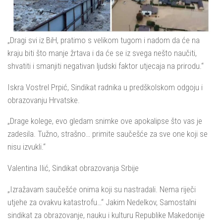
„Dragi svi iz BiH, pratimo s velikom tugom i nadom da će na
kraju biti što manje žrtava i da će se iz svega nešto naučiti,
shvatiti i smanjiti negativan ljudski faktor utjecaja na prirodu.“
Iskra Vostrel Prpić, Sindikat radnika u predškolskom odgoju i
obrazovanju Hrvatske.
„Drage kolege, evo gledam snimke ove apokalipse što vas je
zadesila. Tužno, strašno… primite saučešće za sve one koji se
nisu izvukli.“
Valentina Ilić, Sindikat obrazovanja Srbije
„Izražavam saučešće onima koji su nastradali. Nema riječi
utjehe za ovakvu katastrofu…“ Jakim Nedelkov, Samostalni
sindikat za obrazovanje, nauku i kulturu Republike Makedonije