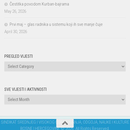
Čestitka povodom Kurban-bajrama
May 26, 2026
Prvi maj – glas radnika u sistemu koji ih sve manje čuje
April 30, 2026
PREGLED VIJESTI
PREGLED
VIJESTI
SVE VIJESTI I AKTIVNOSTI
Sve
vijesti
i
aktivnosti
SINDIKAT SREDNJEG I VISOKOG OBRAZOVANJA, ODGOJA, NAUKE I KULTURE
BOSNE I HERCEGOVINE © 2026. All Rights Reserved.