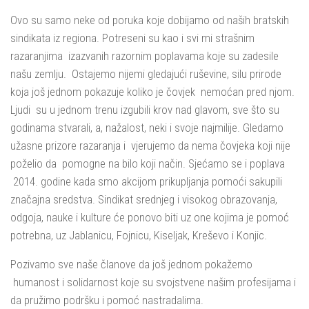
Ovo su samo neke od poruka koje dobijamo od naših bratskih
sindikata iz regiona. Potreseni su kao i svi mi strašnim
razaranjima izazvanih razornim poplavama koje su zadesile
našu zemlju. Ostajemo nijemi gledajući ruševine, silu prirode
koja još jednom pokazuje koliko je čovjek nemoćan pred njom.
Ljudi su u jednom trenu izgubili krov nad glavom, sve što su
godinama stvarali, a, nažalost, neki i svoje najmilije. Gledamo
užasne prizore razaranja i vjerujemo da nema čovjeka koji nije
poželio da pomogne na bilo koji način. Sjećamo se i poplava
2014. godine kada smo akcijom prikupljanja pomoći sakupili
značajna sredstva. Sindikat srednjeg i visokog obrazovanja,
odgoja, nauke i kulture će ponovo biti uz one kojima je pomoć
potrebna, uz Jablanicu, Fojnicu, Kiseljak, Kreševo i Konjic.
Pozivamo sve naše članove da još jednom pokažemo
humanost i solidarnost koje su svojstvene našim profesijama i
da pružimo podršku i pomoć nastradalima.