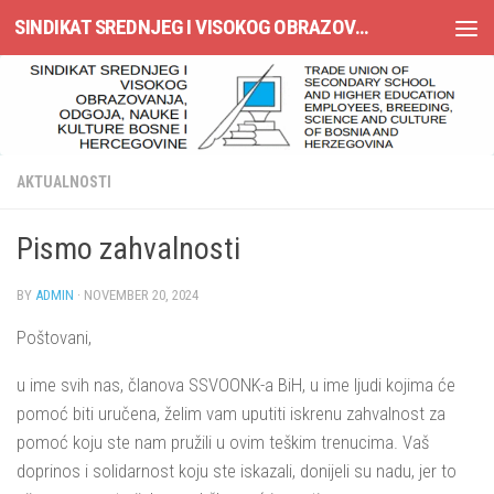
SINDIKAT SREDNJEG I VISOKOG OBRAZOVANJA, ODGOJA, NAUKE I KULTURE BOSNE I HERCEGOVINE
Skip to content
AKTUALNOSTI
Pismo zahvalnosti
BY
ADMIN
·
NOVEMBER 20, 2024
Poštovani,
u ime svih nas, članova SSVOONK-a BiH, u ime ljudi kojima će
pomoć biti uručena, želim vam uputiti iskrenu zahvalnost za
pomoć koju ste nam pružili u ovim teškim trenucima. Vaš
doprinos i solidarnost koju ste iskazali, donijeli su nadu, jer to