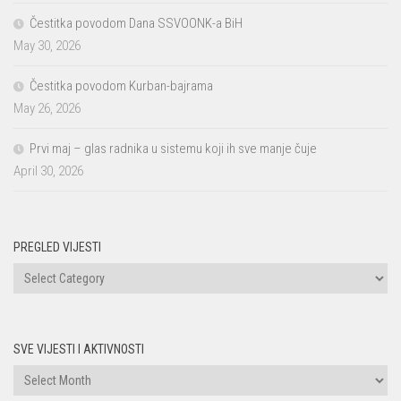
Čestitka povodom Dana SSVOONK-a BiH
May 30, 2026
Čestitka povodom Kurban-bajrama
May 26, 2026
Prvi maj – glas radnika u sistemu koji ih sve manje čuje
April 30, 2026
PREGLED VIJESTI
PREGLED
VIJESTI
SVE VIJESTI I AKTIVNOSTI
Sve
vijesti