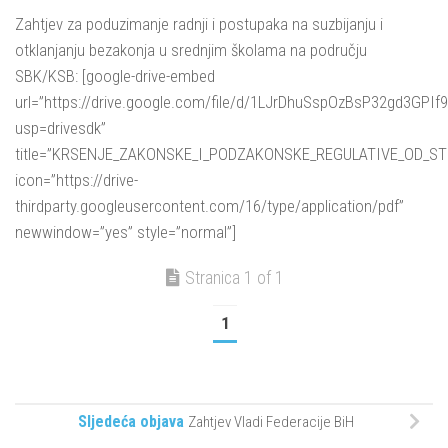
Zahtjev za poduzimanje radnji i postupaka na suzbijanju i
otklanjanju bezakonja u srednjim školama na području
SBK/KSB: [google-drive-embed
url=”https://drive.google.com/file/d/1LJrDhuSspOzBsP32gd3GPIf
usp=drivesdk”
title=”KRSENJE_ZAKONSKE_I_PODZAKONSKE_REGULATIVE_OD_
icon=”https://drive-
thirdparty.googleusercontent.com/16/type/application/pdf”
newwindow=”yes” style=”normal”]
Stranica 1 of 1
1
Sljedeća objava
Zahtjev Vladi Federacije BiH