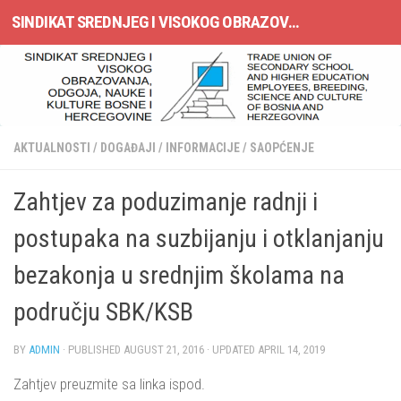
SINDIKAT SREDNJEG I VISOKOG OBRAZOVANJA, ODGOJA, NAUKE I KULTURE BOSNE I HERCEGOVINE
Skip to content
AKTUALNOSTI
/
DOGAĐAJI
/
INFORMACIJE
/
SAOPĆENJE
Zahtjev za poduzimanje radnji i
postupaka na suzbijanju i otklanjanju
bezakonja u srednjim školama na
području SBK/KSB
BY
ADMIN
· PUBLISHED
AUGUST 21, 2016
· UPDATED
APRIL 14, 2019
Zahtjev preuzmite sa linka ispod.