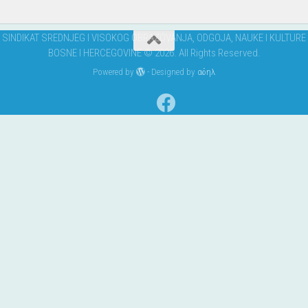
i
aktivnosti
SINDIKAT SREDNJEG I VISOKOG OBRAZOVANJA, ODGOJA, NAUKE I KULTURE
BOSNE I HERCEGOVINE © 2026. All Rights Reserved.
Powered by
- Designed by
αδηλ