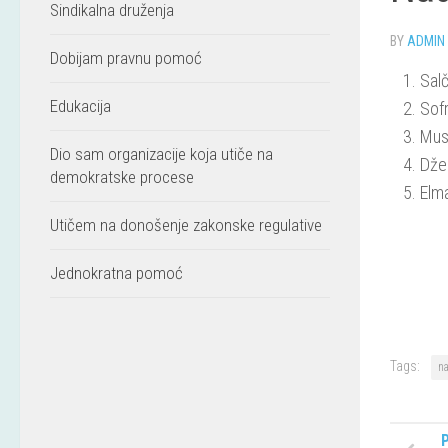
Sindikalna druženja
BY
ADMIN
Dobijam pravnu pomoć
Salč
Edukacija
Sofr
Musi
Dio sam organizacije koja utiče na
Dže
demokratske procese
Elma
Utičem na donošenje zakonske regulative
Jednokratna pomoć
Tags:
n