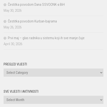
Čestitka povodom Dana SSVOONK-a BiH
May 30, 2026
Čestitka povodom Kurban-bajrama
May 26, 2026
Prvi maj – glas radnika u sistemu koji ih sve manje čuje
April 30, 2026
PREGLED VIJESTI
PREGLED
VIJESTI
SVE VIJESTI I AKTIVNOSTI
Sve
vijesti