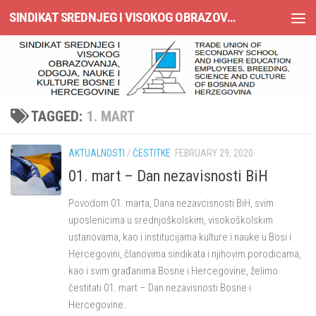
SINDIKAT SREDNJEG I VISOKOG OBRAZOVANJA, ODGOJA, NAUKE I KULTURE BOSNE I HERCEGOVINE
Skip to content
TAGGED:
1. MART
AKTUALNOSTI
/
ČESTITKE
FEBRUARY 29, 2020
01. mart – Dan nezavisnosti BiH
Povodom 01. marta, Dana nezavcisnosti BiH, svim
uposlenicima u srednjoškolskim, visokoškolskim
ustanovama, kao i institucijama kulture i nauke u Bosi i
Hercegovini, članovima sindikata i njihovim porodicama,
kao i svim građanima Bosne i Hercegovine, želimo
čestitati 01. mart – Dan nezavisnosti Bosne i
Hercegovine.