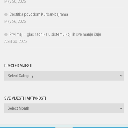
May 30, 2026
Čestitka povodom Kurban-bajrama
May 26, 2026
Prvi maj – glas radnika u sistemu koji ih sve manje čuje
April 30, 2026
PREGLED VIJESTI
PREGLED
VIJESTI
SVE VIJESTI I AKTIVNOSTI
Sve
vijesti
i
aktivnosti