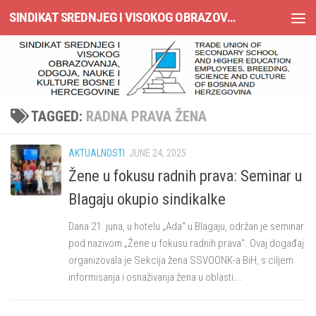
SINDIKAT SREDNJEG I VISOKOG OBRAZOVANJA, ODGOJA, NAUKE I KULTURE BOSNE I HERCEGOVINE
Skip to content
TAGGED:
RADNA PRAVA ŽENA
AKTUALNOSTI
JUNE 24, 2025
Žene u fokusu radnih prava: Seminar u
Blagaju okupio sindikalke
Dana 21. juna, u hotelu „Ada“ u Blagaju, održan je seminar
pod nazivom „Žene u fokusu radnih prava“. Ovaj događaj
organizovala je Sekcija žena SSVOONK-a BiH, s ciljem
informisanja i osnaživanja žena u oblasti...