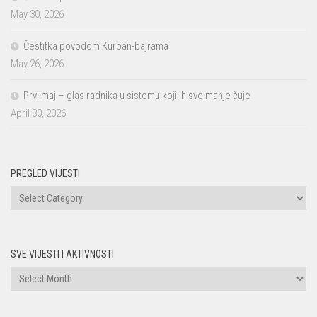
May 30, 2026
Čestitka povodom Kurban-bajrama
May 26, 2026
Prvi maj – glas radnika u sistemu koji ih sve manje čuje
April 30, 2026
PREGLED VIJESTI
PREGLED
VIJESTI
SVE VIJESTI I AKTIVNOSTI
Sve
vijesti
i