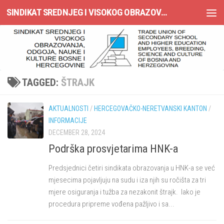
SINDIKAT SREDNJEG I VISOKOG OBRAZOVANJA, ODGOJA, NAUKE I KULTURE BOSNE I HERCEGOVINE
Skip to content
TAGGED:
ŠTRAJK
AKTUALNOSTI
/
HERCEGOVAČKO-NERETVANSKI KANTON
/
INFORMACIJE
DECEMBER 28, 2024
Podrška prosvjetarima HNK-a
Predsjednici četiri sindikata obrazovanja u HNK-a se već
mjesecima pojavljuju na sudu i iza njih su ročišta za tri
mjere osiguranja i tužba za nezakonit štrajk. Iako je
procedura pripreme vođena pažljivo i sa...