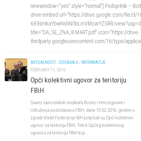
newwindow=”yes” style=”normal”] Podsjetnik – Borb
drive-embed url=”https://drive.google.com/file/d/
6X9smkaYbwNshN0bLmVMcwYZSRR/view?usp=dr
title=”DA_SE_ZNA_8.MART.pdf” icon=”https://drive-
thirdparty.googleusercontent.com/16/type/applicati
AKTUALNOSTI
/
DOGAĐAJI
/
INFORMACIJE
FEBRUARY 11, 2016
Opći kolektivni ugovor za teritoriju
FBiH
Savez samostalnih sindikata Bosne i Hercegovine i
Udruženja poslodavaca FBiH, dana 10.02.2016. godine u
zgradi Vlade Federacije BiH potpisali su Opći kolektivni
ugovor za teritoriju FBiH. Tekst Općeg kolektivnog
ugovora za teritoriju FBiH koji...