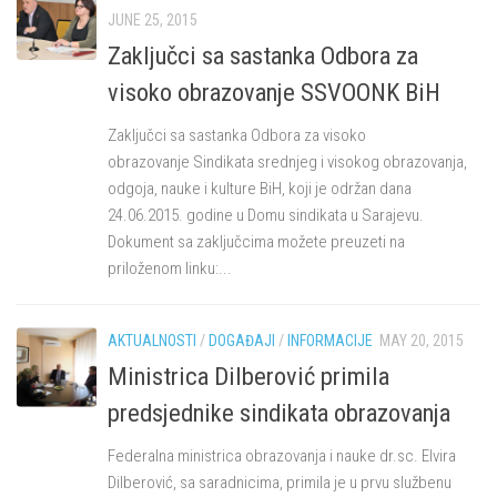
JUNE 25, 2015
Zaključci sa sastanka Odbora za
visoko obrazovanje SSVOONK BiH
Zaključci sa sastanka Odbora za visoko
obrazovanje Sindikata srednjeg i visokog obrazovanja,
odgoja, nauke i kulture BiH, koji je održan dana
24.06.2015. godine u Domu sindikata u Sarajevu.
Dokument sa zaključcima možete preuzeti na
priloženom linku:...
AKTUALNOSTI
/
DOGAĐAJI
/
INFORMACIJE
MAY 20, 2015
Ministrica Dilberović primila
predsjednike sindikata obrazovanja
Federalna ministrica obrazovanja i nauke dr.sc. Elvira
Dilberović, sa saradnicima, primila je u prvu službenu