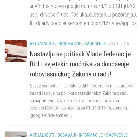
url=”https://drive.google.com/file/d/1jdtCSHq
usp=drivesdk” title=”Odluka_o_strajku_upozorenja_u
thirdparty.googleusercontent.com/16/type/applica
AKTUALNOSTI
/
INFORMACIJE
/
SAOPĆENJE
JULY 1, 2015
Nastavlja se pritisak Vlade federacije
BiH i svjetskih moćnika za donošenje
robovlasničkog Zakona o radu!
Savez samostalnih sindikata BiH i Federalno ministarstvo
za rad i socijalnu politiku dostavilo tekst Zakona o radu
sa napomenom da će to biti osnov za raspravu na
sjednici ESVFBiH zakazanoj za 01.07.2015. Dokumenti:
[google-drive-embed...
AKTUALNOSTI
/
DOGAĐAJI
/
INFORMACIJE
/
SAOPĆENJE