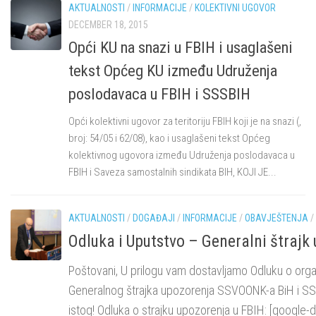
AKTUALNOSTI
/
INFORMACIJE
/
KOLEKTIVNI UGOVOR
DECEMBER 18, 2015
Opći KU na snazi u FBIH i usaglašeni
tekst Općeg KU između Udruženja
poslodavaca u FBIH i SSSBIH
Opći kolektivni ugovor za teritoriju FBIH koji je na snazi (,
broj: 54/05 i 62/08), kao i usaglašeni tekst Općeg
kolektivnog ugovora između Udruženja poslodavaca u
FBIH i Saveza samostalnih sindikata BIH, KOJI JE...
AKTUALNOSTI
/
DOGAĐAJI
/
INFORMACIJE
/
OBAVJEŠTENJA
/
Odluka i Uputstvo – Generalni štrajk
Poštovani, U prilogu vam dostavljamo Odluku o org
Generalnog štrajka upozorenja SSVOONK-a BiH i SSO
istog! Odluka o strajku upozorenja u FBIH: [google