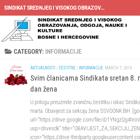
SINDIKAT SREDNJEG I VISOKOG OBRAZOVANJA, ODGOJA, NAUKE I KULTURE BOSNE I HERCEGOVINE
Skip to content
CATEGORY:
INFORMACIJE
AKTUALNOSTI
/
ČESTITKE
/
INFORMACIJE
MARCH 7, 2016
Svim članicama Sindikata sretan 8.
dan žena
U prilogu preuzmite zvaničnu čestitku i iskaz Sindi
marta. Obavijest za sekciju žena SSVOONK BiH: [g
url=”https://drive.google.com/file/d/1YNgzQg4hr
usp=drivesdk” title=”OBAVIJEST_ZA_SEKCIJU_ZE
icon=”https://drive-thirdparty.googleusercontent.c