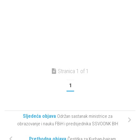
Stranica 1 of 1
1
Sljedeća objava
Održan sastanak ministrice za
obrazovanje i nauku FBiH i predsjednika SSVOONK BIH
Prethodna objava
Čestitka za Kurban-bajram