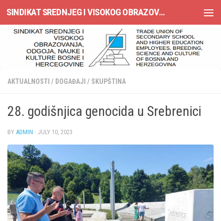
SINDIKAT SREDNJEG I VISOKOG OBRAZOVANJA, ODGOJA, NAUKE I KULTURE BOSNE I HERCEGOVINE
Skip to content
AKTUALNOSTI
/
DOGAĐAJI
/
SKUPŠTINA
28. godišnjica genocida u Srebrenici
BY
ADMIN
·
JULY 10, 2023