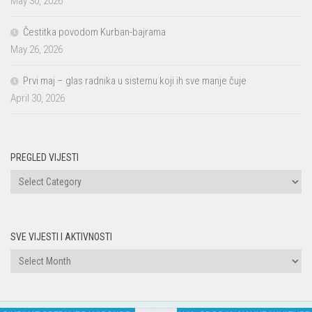
May 30, 2026
Čestitka povodom Kurban-bajrama
May 26, 2026
Prvi maj – glas radnika u sistemu koji ih sve manje čuje
April 30, 2026
PREGLED VIJESTI
PREGLED
VIJESTI
SVE VIJESTI I AKTIVNOSTI
Sve
vijesti
i
aktivnosti