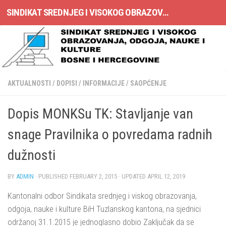
SINDIKAT SREDNJEG I VISOKOG OBRAZOVANJA, ODGOJA, NAUKE I KULTURE BOSNE I HERCEGOVINE
Skip to content
AKTUALNOSTI
/
DOPISI
/
INFORMACIJE
/
SAOPĆENJE
Dopis MONKSu TK: Stavljanje van
snage Pravilnika o povredama radnih
dužnosti
BY
ADMIN
· PUBLISHED
FEBRUARY 2, 2015
· UPDATED
APRIL 12, 2019
Kantonalni odbor Sindikata srednjeg i viskog obrazovanja,
odgoja, nauke i kulture BiH Tuzlanskog kantona, na sjednici
održanoj 31.1.2015 je jednoglasno dobio Zaključak da se