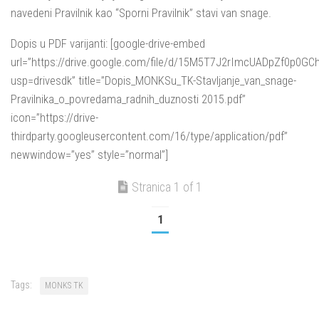
navedeni Pravilnik kao “Sporni Pravilnik” stavi van snage.
Dopis u PDF varijanti: [google-drive-embed
url=”https://drive.google.com/file/d/15M5T7J2rImcUADpZf0p0GCh
usp=drivesdk” title=”Dopis_MONKSu_TK-Stavljanje_van_snage-
Pravilnika_o_povredama_radnih_duznosti 2015.pdf”
icon=”https://drive-
thirdparty.googleusercontent.com/16/type/application/pdf”
newwindow=”yes” style=”normal”]
Stranica 1 of 1
1
Tags:
MONKS TK