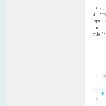
Objava, 
url=”ht
usp=driv
thirdpa
style=”n
Tags:
ge
Pr
– 