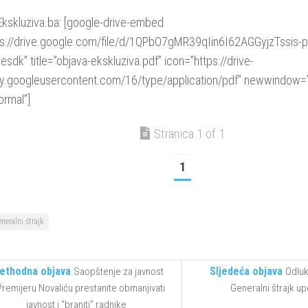
Ekskluziva.ba: [google-drive-embed
tps://drive.google.com/file/d/1QPbO7gMR39qIin6I62AGGyjzTssis-
esdk” title=”objava-ekskluziva.pdf” icon=”https://drive-
rty.googleusercontent.com/16/type/application/pdf” newwindow=
ormal”]
Stranica 1 of 1
1
neralni štrajk
ethodna objava
Sljedeća objava
Saopštenje za javnost
Odluk
Premijeru Novaliću prestanite obmanjivati
Generalni štrajk u
javnost i “braniti” radnike