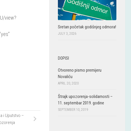
pU/view?
Sretan početak godišnjeg odmora!
”yes”
JULY 3, 2026
DOPISI
Otvoreno pismo premijeru
Novaliću
APRIL 20, 2020
Štrajk upozorenja-solidarnosti –
11. septembar 2019. godine
SEPTEMBER 10, 2019
a i Uputstvo –
pozorenja