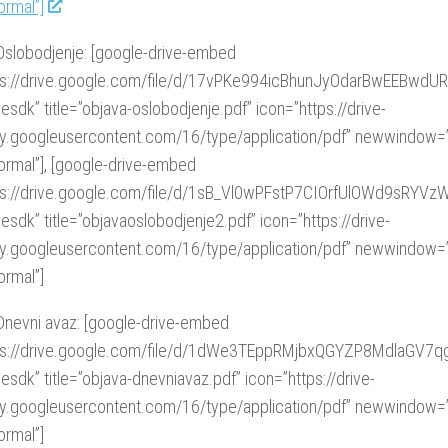
ormal”]
Oslobodjenje: [google-drive-embed
tps://drive.google.com/file/d/17vPKe994icBhunJyOdarBwEEBwdU
esdk” title=”objava-oslobodjenje.pdf” icon=”https://drive-
rty.googleusercontent.com/16/type/application/pdf” newwindow=
ormal”], [google-drive-embed
tps://drive.google.com/file/d/1sB_Vl0wPFstP7CIOrfUlOWd9sRYVz
esdk” title=”objavaoslobodjenje2.pdf” icon=”https://drive-
rty.googleusercontent.com/16/type/application/pdf” newwindow=
ormal”]
Dnevni avaz: [google-drive-embed
tps://drive.google.com/file/d/1dWe3TEppRMjbxQGYZP8MdlaGV7
esdk” title=”objava-dnevniavaz.pdf” icon=”https://drive-
rty.googleusercontent.com/16/type/application/pdf” newwindow=
ormal”]