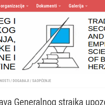
 organizacije
Dokumenti
Galerija
NOSTI
/
DOGAĐAJI
/
SAOPĆENJE
ava Generalnog strajka upoz