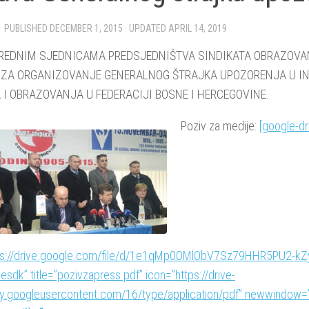
· PUBLISHED
DECEMBER 1, 2015
· UPDATED
APRIL 14, 2019
REDNIM SJEDNICAMA PREDSJEDNIŠTVA SINDIKATA OBRAZOV
 ZA ORGANIZOVANJE GENERALNOG ŠTRAJKA UPOZORENJA U I
 I OBRAZOVANJA U FEDERACIJI BOSNE I HERCEGOVINE.
Poziv za medije:
[google-d
tps://drive.google.com/file/d/1e1qMp0OMlObV7Sz79HHR5PU2-k
esdk” title=”pozivzapress.pdf” icon=”https://drive-
rty.googleusercontent.com/16/type/application/pdf” newwindow=