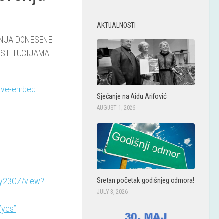
AKTUALNOSTI
ANJA DONESENE
NSTITUCIJAMA
rive-embed
Sjećanje na Aidu Arifović
AUGUST 1, 2026
Zy23OZ/view?
Sretan početak godišnjeg odmora!
JULY 3, 2026
”yes”