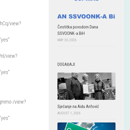
RhCq/view?
Čestitka povodom Dana
SSVOONK-a BiH
”yes”
MAY 30, 2026
Wnl/view?
DOGAĐAJI
”yes”
qgmmo-/view?
Sjećanje na Aidu Arifović
AUGUST 1, 2026
”yes”