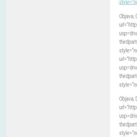
style=”n
Objava, 
url=”ht
usp=driv
thirdpa
style=”n
url=”ht
usp=driv
thirdpa
style=”n
Objava, 
url=”ht
usp=driv
thirdpa
style=”n