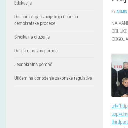
Edukacija
BY
ADMIN
Dio sam organizacije koja utiče na
NA VAN
demokratske procese
ODLUKE
Sindikalna druženja
ODGOJA
Dobijam pravnu pomoć
Jednokratna pomoć
Utičem na donošenje zakonske regulative
url=”ht
usp=driv
thirdpa