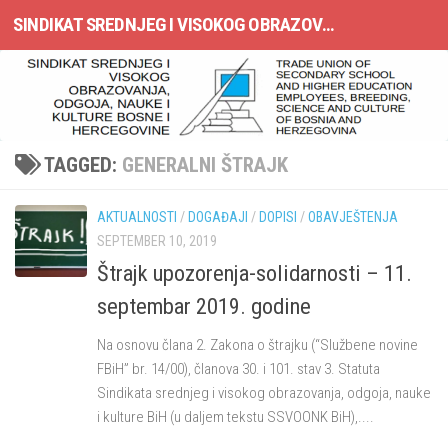
SINDIKAT SREDNJEG I VISOKOG OBRAZOVANJA, ODGOJA, NAUKE I KULTURE BOSNE I HERCEGOVINE
Skip to content
TAGGED:
GENERALNI ŠTRAJK
AKTUALNOSTI
/
DOGAĐAJI
/
DOPISI
/
OBAVJEŠTENJA
SEPTEMBER 10, 2019
Štrajk upozorenja-solidarnosti – 11.
septembar 2019. godine
Na osnovu člana 2. Zakona o štrajku (“Službene novine
FBiH” br. 14/00), članova 30. i 101. stav 3. Statuta
Sindikata srednjeg i visokog obrazovanja, odgoja, nauke
i kulture BiH (u daljem tekstu SSVOONK BiH),....