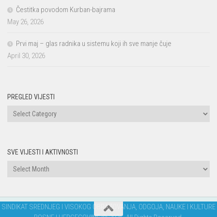
Čestitka povodom Kurban-bajrama
May 26, 2026
Prvi maj – glas radnika u sistemu koji ih sve manje čuje
April 30, 2026
PREGLED VIJESTI
PREGLED
VIJESTI
SVE VIJESTI I AKTIVNOSTI
Sve
vijesti
i
aktivnosti
SINDIKAT SREDNJEG I VISOKOG OBRAZOVANJA, ODGOJA, NAUKE I KULTURE