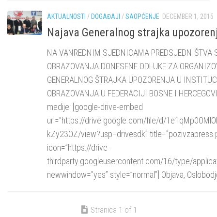
AKTUALNOSTI
/
DOGAĐAJI
/
SAOPĆENJE
DECEMBER 1, 2015
Najava Generalnog strajka upozoren
NA VANREDNIM SJEDNICAMA PREDSJEDNIŠTVA 
OBRAZOVANJA DONESENE ODLUKE ZA ORGANIZO
GENERALNOG ŠTRAJKA UPOZORENJA U INSTITUC
OBRAZOVANJA U FEDERACIJI BOSNE I HERCEGOVIN
medije: [google-drive-embed
url=”https://drive.google.com/file/d/1e1qMp0O
kZy23OZ/view?usp=drivesdk” title=”pozivzapress.
icon=”https://drive-
thirdparty.googleusercontent.com/16/type/applica
newwindow=”yes” style=”normal”] Objava, Oslobodjen
Stranica 1 of 1