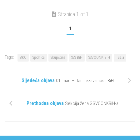
Stranica 1 of 1
1
Tags:
BKC
Sjednica
Skupština
SSS BiH
SSVOONK BiH
Tuzla
Sljedeća objava
01. mart – Dan nezavisnosti BiH
Prethodna objava
Sekcija žena SSVOONKBiH-a