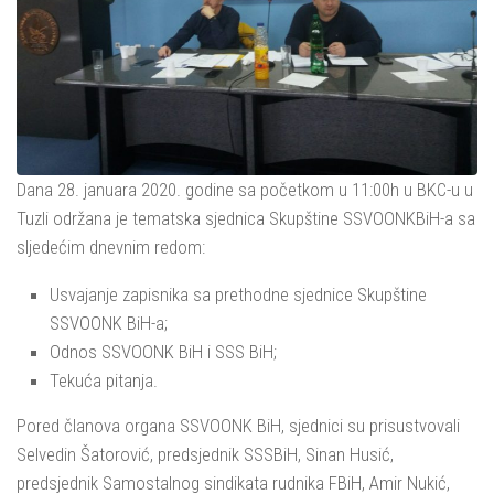
Dana 28. januara 2020. godine sa početkom u 11:00h u BKC-u u
Tuzli održana je tematska sjednica Skupštine SSVOONKBiH-a sa
sljedećim dnevnim redom:
Usvajanje zapisnika sa prethodne sjednice Skupštine
SSVOONK BiH-a;
Odnos SSVOONK BiH i SSS BiH;
Tekuća pitanja.
Pored članova organa SSVOONK BiH, sjednici su prisustvovali
Selvedin Šatorović, predsjednik SSSBiH, Sinan Husić,
predsjednik Samostalnog sindikata rudnika FBiH, Amir Nukić,