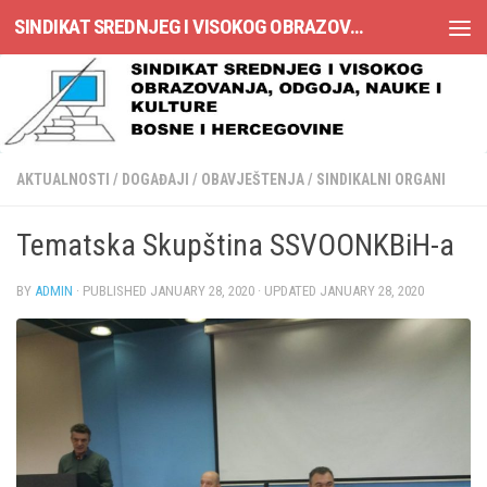
SINDIKAT SREDNJEG I VISOKOG OBRAZOVANJA, ODGOJA, NAUKE I KULTURE BOSNE I HERCEGOVINE
Skip to content
AKTUALNOSTI
/
DOGAĐAJI
/
OBAVJEŠTENJA
/
SINDIKALNI ORGANI
Tematska Skupština SSVOONKBiH-a
BY
ADMIN
· PUBLISHED
JANUARY 28, 2020
· UPDATED
JANUARY 28, 2020