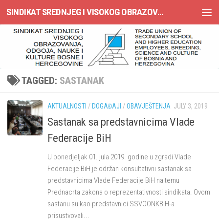
SINDIKAT SREDNJEG I VISOKOG OBRAZOVANJA, ODGOJA, NAUKE I KULTURE BOSNE I HERCEGOVINE
Skip to content
TAGGED:
SASTANAK
AKTUALNOSTI
/
DOGAĐAJI
/
OBAVJEŠTENJA
JULY 3, 2019
Sastanak sa predstavnicima Vlade
Federacije BiH
U ponedjeljak 01. jula 2019. godine u zgradi Vlade
Federacije BiH je održan konsultativni sastanak sa
predstavnicima Vlade Federacije BiH na temu
Prednacrta zakona o reprezentativnosti sindikata. Ovom
sastanu su kao predstavnici SSVOONKBiH-a
prisustvovali...