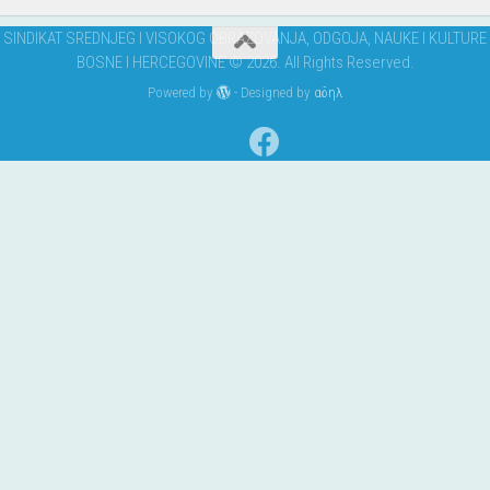
aktivnosti
SINDIKAT SREDNJEG I VISOKOG OBRAZOVANJA, ODGOJA, NAUKE I KULTURE
BOSNE I HERCEGOVINE © 2026. All Rights Reserved.
Powered by
- Designed by
αδηλ