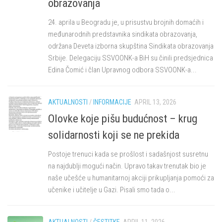
obrazovanja
24. aprila u Beogradu je, u prisustvu brojnih domaćih i
međunarodnih predstavnika sindikata obrazovanja,
održana Deveta izborna skupština Sindikata obrazovanja
Srbije. Delegaciju SSVOONK-a BiH su činili predsjednica
Edina Čomić i član Upravnog odbora SSVOONK-a...
AKTUALNOSTI
/
INFORMACIJE
APRIL 13, 2026
Olovke koje pišu budućnost – krug
solidarnosti koji se ne prekida
Postoje trenuci kada se prošlost i sadašnjost susretnu
na najdublji mogući način. Upravo takav trenutak bio je
naše učešće u humanitarnoj akciji prikupljanja pomoći za
učenike i učitelje u Gazi. Pisali smo tada o...
AKTUALNOSTI
/
ČESTITKE
APRIL 11, 2026