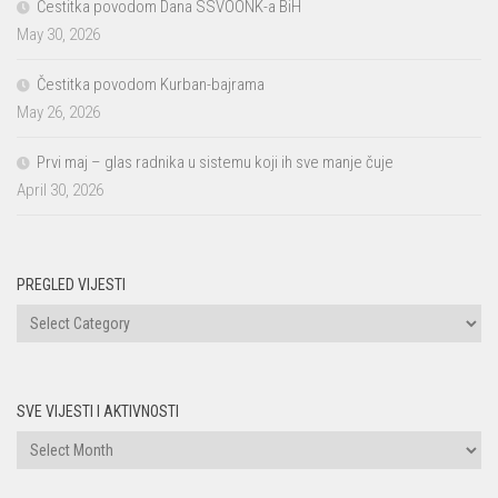
Čestitka povodom Dana SSVOONK-a BiH
May 30, 2026
Čestitka povodom Kurban-bajrama
May 26, 2026
Prvi maj – glas radnika u sistemu koji ih sve manje čuje
April 30, 2026
PREGLED VIJESTI
PREGLED
VIJESTI
SVE VIJESTI I AKTIVNOSTI
Sve
vijesti
i