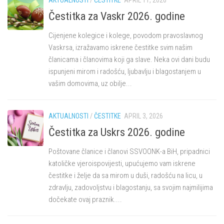
Čestitka za Vaskr 2026. godine
Cijenjene kolegice i kolege, povodom pravoslavnog
Vaskrsa, izražavamo iskrene čestitke svim našim
članicama i članovima koji ga slave. Neka ovi dani budu
ispunjeni mirom i radošću, ljubavlju i blagostanjem u
vašim domovima, uz obilje...
AKTUALNOSTI
/
ČESTITKE
APRIL 3, 2026
Čestitka za Uskrs 2026. godine
Poštovane članice i članovi SSVOONK-a BiH, pripadnici
katoličke vjeroispovijesti, upućujemo vam iskrene
čestitke i želje da sa mirom u duši, radošću na licu, u
zdravlju, zadovoljstvu i blagostanju, sa svojim najmilijima
dočekate ovaj praznik....