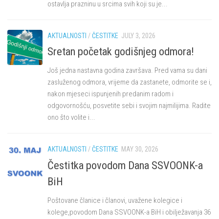
ostavlja prazninu u srcima svih koji su je...
AKTUALNOSTI
/
ČESTITKE
JULY 3, 2026
Sretan početak godišnjeg odmora!
Još jedna nastavna godina završava. Pred vama su dani
zasluženog odmora, vrijeme da zastanete, odmorite se i,
nakon mjeseci ispunjenih predanim radom i
odgovornošću, posvetite sebi i svojim najmilijima. Radite
ono što volite i...
AKTUALNOSTI
/
ČESTITKE
MAY 30, 2026
Čestitka povodom Dana SSVOONK-a
BiH
Poštovane članice i članovi, uvažene kolegice i
kolege,povodom Dana SSVOONK-a BiH i obilježavanja 36