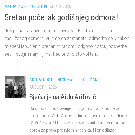
AKTUALNOSTI
/
ČESTITKE
JULY 3, 2026
AK
Sretan početak godišnjeg odmora!
Č
B
ce
Još jedna nastavna godina završava. Pred vama su dani
ko-
zasluženog odmora, vrijeme da zastanete, odmorite se i, nakon
Po
mjeseci ispunjenih predanim radom i odgovornošću, posvetite
Da
...
sebi i svojim najmilijima. Radite ono što volite i...
os
da
ru
AKTUALNOSTI
/
INFORMACIJE
/
SJEĆANJE
AUGUST 1, 2026
Sjećanje na Aidu Arifović
Sa dubokim poštovanjem i tugom opraštamo se od
profesorice Aide Arifović, dugogodišnje predsjednice
SSVOONK-a BiH Unsko-sanskog kantona i neumornog
borca za prava prosvjetnih radnika. Njen odlazak