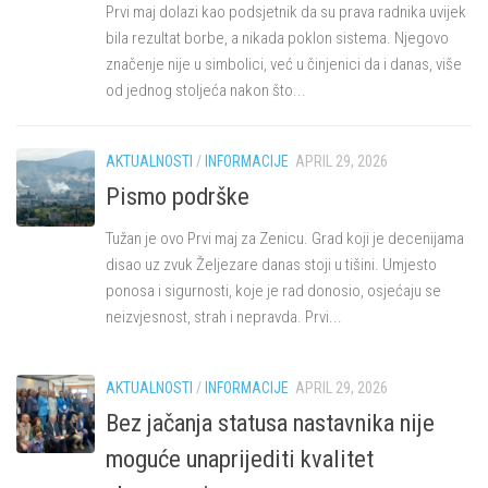
Prvi maj dolazi kao podsjetnik da su prava radnika uvijek
bila rezultat borbe, a nikada poklon sistema. Njegovo
značenje nije u simbolici, već u činjenici da i danas, više
od jednog stoljeća nakon što...
AKTUALNOSTI
/
INFORMACIJE
APRIL 29, 2026
Pismo podrške
Tužan je ovo Prvi maj za Zenicu. Grad koji je decenijama
disao uz zvuk Željezare danas stoji u tišini. Umjesto
ponosa i sigurnosti, koje je rad donosio, osjećaju se
neizvjesnost, strah i nepravda. Prvi...
AKTUALNOSTI
/
INFORMACIJE
APRIL 29, 2026
Bez jačanja statusa nastavnika nije
moguće unaprijediti kvalitet