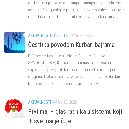
godina od njegovog osnivanja, upućujemo vam iskrene
čestitke.Ovaj jubilej je prilika da izrazimo zahvalnost svim
dosadašnjim sindikalnim rukovodstvima i članovima...
AKTUALNOSTI
/
ČESTITKE
MAY 26, 2026
Čestitka povodom Kurban-bajrama
Poštovane kolegice i kolege, članice i članovi
SSVOONK-a BiH, Kurban-bajram nas podsjeća na
vrijednosti žrtve, solidarnosti, humanosti i pomaganja
drugima. Neka simbolika žrtve koju nosi ovaj veliki dan
bude podstrek da zajedno gradimo pravednije,...
AKTUALNOSTI
APRIL 30, 2026
Prvi maj – glas radnika u sistemu koji
ih sve manje čuje