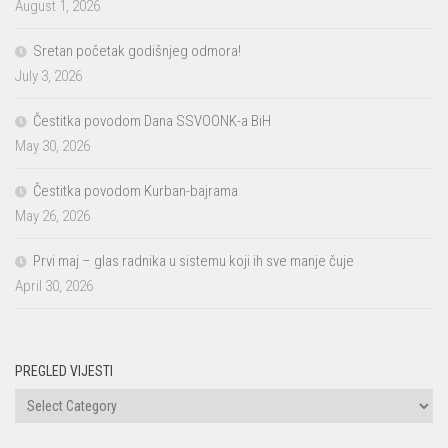
August 1, 2026
Sretan početak godišnjeg odmora!
July 3, 2026
Čestitka povodom Dana SSVOONK-a BiH
May 30, 2026
Čestitka povodom Kurban-bajrama
May 26, 2026
Prvi maj – glas radnika u sistemu koji ih sve manje čuje
April 30, 2026
PREGLED VIJESTI
PREGLED
VIJESTI