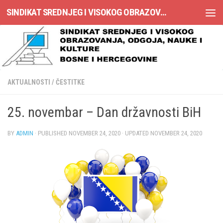
SINDIKAT SREDNJEG I VISOKOG OBRAZOVANJA, ODGOJA, NAUKE I KULTURE BOSNE I HERCEGOVINE
Skip to content
AKTUALNOSTI
/
ČESTITKE
25. novembar – Dan državnosti BiH
BY
ADMIN
· PUBLISHED
NOVEMBER 24, 2020
· UPDATED
NOVEMBER 24, 2020