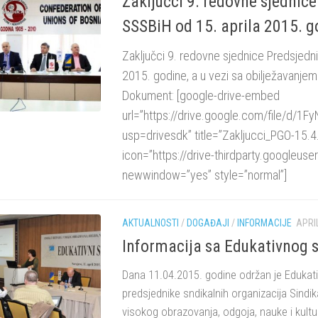
Zaključci 9. redovne sjednic
SSSBiH od 15. aprila 2015. g
Zaključci 9. redovne sjednice Predsjedn
2015. godine, a u vezi sa obilježavanje
Dokument: [google-drive-embed
url=”https://drive.google.com/file/d
usp=drivesdk” title=”Zakljucci_PGO-15.4
icon=”https://drive-thirdparty.googleus
newwindow=”yes” style=”normal”]
AKTUALNOSTI
/
DOGAĐAJI
/
INFORMACIJE
APRIL
Informacija sa Edukativnog 
Dana 11.04.2015. godine održan je Edukati
predsjednike sndikalnih organizacija Sindik
visokog obrazovanja, odgoja, nauke i kultu