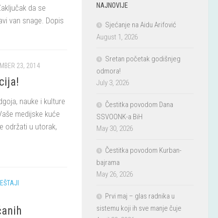
NAJNOVIJE
aključak da se
tavi van snage. Dopis
Sjećanje na Aidu Arifović
August 1, 2026
Sretan početak godišnjeg
MBER 23, 2014
odmora!
cija!
July 3, 2026
goja, nauke i kulture
Čestitka povodom Dana
Vaše medijske kuće
SSVOONK-a BiH
e održati u utorak,
May 30, 2026
Čestitka povodom Kurban-
bajrama
May 26, 2026
EŠTAJI
Prvi maj – glas radnika u
sistemu koji ih sve manje čuje
čanih