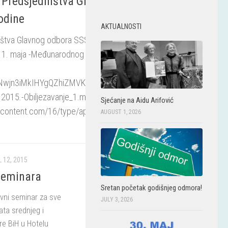
e Predsjedništva Glavnog odbora
odine
AKTUALNOSTI
ištva Glavnog odbora SSSBiH od 15. aprila
m 1. maja -Međunarodnog praznika rada.
/1FyNwjn3iMkIHYgQZhiZMVKkA0U1ZY1Jb/view?
.2015.-Obiljezavanje_1.maja 2015.pdf”
Sjećanje na Aidu Arifović
ercontent.com/16/type/application/pdf”
AUGUST 1, 2026
 12, 2015
seminara
Sretan početak godišnjeg odmora!
vni seminar za sve
JULY 3, 2026
ata srednjeg i
re BiH u Hotelu