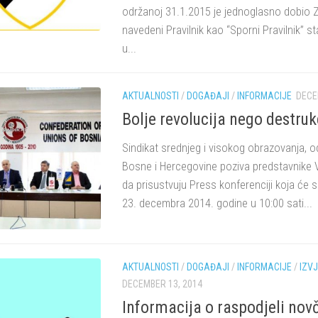
održanoj 31.1.2015 je jednoglasno dobio Z
navedeni Pravilnik kao “Sporni Pravilnik” s
u...
AKTUALNOSTI
/
DOGAĐAJI
/
INFORMACIJE
DECE
Bolje revolucija nego destruk
Sindikat srednjeg i visokog obrazovanja, od
Bosne i Hercegovine poziva predstavnike 
da prisustvuju Press konferenciji koja će s
23. decembra 2014. godine u 10:00 sati...
AKTUALNOSTI
/
DOGAĐAJI
/
INFORMACIJE
/
IZVJ
DECEMBER 13, 2014
Informacija o raspodjeli nov