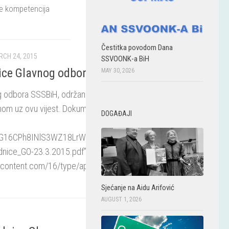
anje kompetencija
Čestitka povodom Dana
CH 24, 2015
SSVOONK-a BiH
nice Glavnog odbora SSSBiH
MAY 30, 2026
og odbora SSSBiH, održane 23. marta 2015.
om uz ovu vijest. Dokument: [google-drive-
DOGAĐAJI
/1ZnG16CPh8INlS3WZ18LrWzrNdi3h4KRy/view?
ednice_GO-23.3.2015.pdf”
ercontent.com/16/type/application/pdf”
Sjećanje na Aidu Arifović
AUGUST 1, 2026