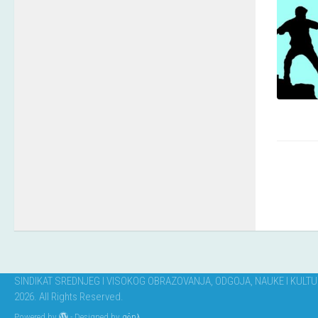
SINDIKAT SREDNJEG I VISOKOG OBRAZOVANJA, ODGOJA, NAUKE I KULT
2026. All Rights Reserved.
Powered by
- Designed by
αδηλ