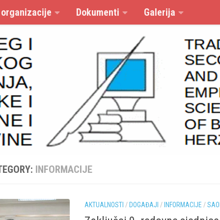
 organizacije
Dokumenti
Galerija
TEGORY:
INFORMACIJE
AKTUALNOSTI
/
DOGAĐAJI
/
INFORMACIJE
/
SAO