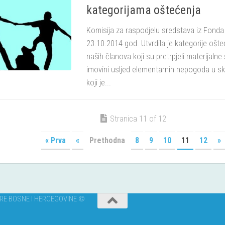
kategorijama oštećenja
Komisija za raspodjelu sredstava iz Fonda
23.10.2014 god. Utvrdila je kategorije ošte
naših članova koji su pretrpjeli materijalne
imovini usljed elementarnih nepogoda u sk
koji je...
Stranica 11 of 12
« Prva
«
Prethodna
8
9
10
11
12
»
URE BOSNE I HERCEGOVINE ©