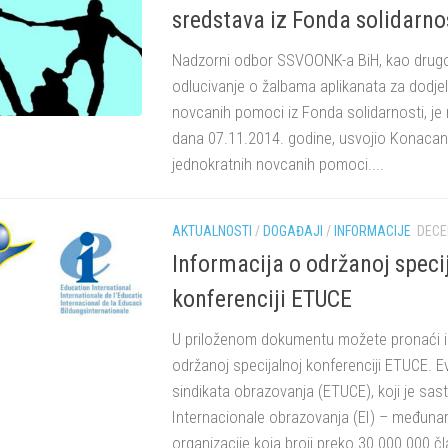
sredstava iz Fonda solidarno
Nadzorni odbor SSVOONK-a BiH, kao drugo
odlucivanje o žalbama aplikanata za dodjel
novcanih pomoci iz Fonda solidarnosti, je 
dana 07.11.2014. godine, usvojio Konacan
jednokratnih novcanih pomoci....
AKTUALNOSTI
/
DOGAĐAJI
/
INFORMACIJE
DECE
Informacija o održanoj speci
konferenciji ETUCE
U priloženom dokumentu možete pronaći i
održanoj specijalnoj konferenciji ETUCE. E
sindikata obrazovanja (ETUCE), koji je sast
Internacionale obrazovanja (EI) – međuna
organizacije koja broji preko 30.000.000 čl