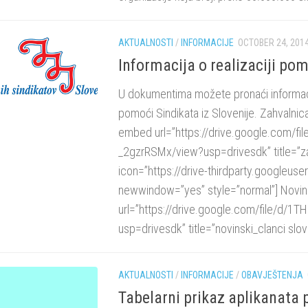
AKTUALNOSTI
/
INFORMACIJE
OCTOBER 24, 201
Informacija o realizaciji pom
U dokumentima možete pronaći informaci
pomoći Sindikata iz Slovenije. Zahvalnica
embed url=”https://drive.google.com/f
_2gzrRSMx/view?usp=drivesdk” title=”za
icon=”https://drive-thirdparty.googleus
newwindow=”yes” style=”normal”] Novins
url=”https://drive.google.com/file/
usp=drivesdk” title=”novinski_clanci slov
AKTUALNOSTI
/
INFORMACIJE
/
OBAVJEŠTENJA
Tabelarni prikaz aplikanata 