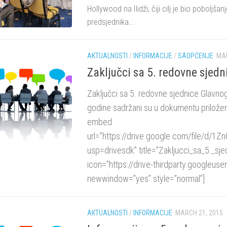
Hollywood na Ilidži, čiji cilj je bio poboljš
predsjednika...
AKTUALNOSTI
/
INFORMACIJE
/
SAOPĆENJE
MAR
Zaključci sa 5. redovne sjed
Zaključci sa 5. redovne sjednice Glavn
godine sadržani su u dokumentu priložen
embed
url=”https://drive.google.com/file/d
usp=drivesdk” title=”Zakljucci_sa_5._sj
icon=”https://drive-thirdparty.googleus
newwindow=”yes” style=”normal”]
AKTUALNOSTI
/
INFORMACIJE
MARCH 21, 2015