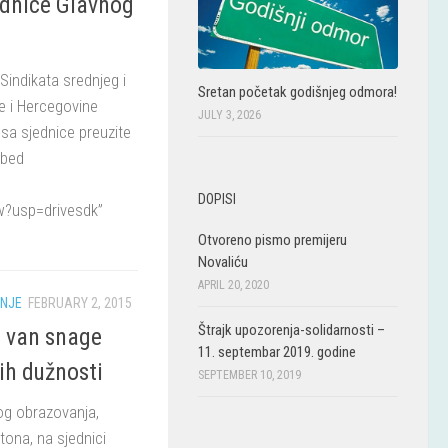
ednice Glavnog
Sindikata srednjeg i
Sretan početak godišnjeg odmora!
e i Hercegovine
JULY 3, 2026
 sa sjednice preuzite
mbed
DOPISI
?usp=drivesdk”
Otvoreno pismo premijeru
Novaliću
APRIL 20, 2020
NJE
FEBRUARY 2, 2015
Štrajk upozorenja-solidarnosti –
 van snage
11. septembar 2019. godine
ih dužnosti
SEPTEMBER 10, 2019
kog obrazovanja,
tona, na sjednici