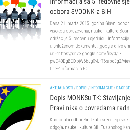
Informacija sa 5. redovne sj
odbora SVOONK-a BiH
Dana 21. marta 2015. godina Glavni odbor 
visokog obrazovanja, nauke i kulture Bosn
održao je 5. redovnu sjednicu. Informacije
u priloženom dokumentu: [google-drive-e
url=”https://drive.google.com/file/d/1-
pwO40DgBEIXbjW6bJg0vbrT6srbc3g2/view
title=”Informacija GO...
AKTUALNOSTI
/
DOPISI
/
INFORMACIJE
/
SAOPĆE
Dopis MONKSu TK: Stavljanje
Pravilnika o povredama radn
Kantonalni odbor Sindikata srednjeg i vis
odgoja, nauke i kulture BiH Tuzlanskog kan