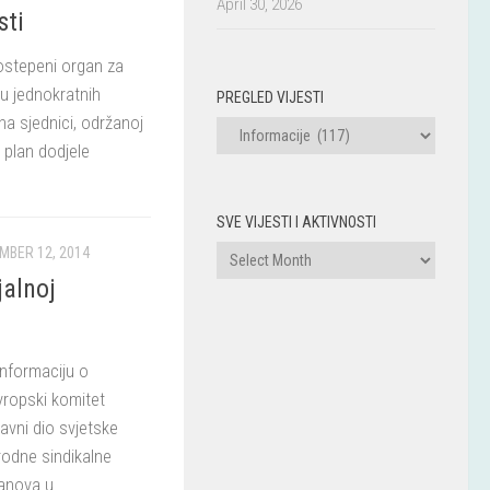
April 30, 2026
sti
stepeni organ za
u jednokratnih
PREGLED VIJESTI
na sjednici, održanoj
PREGLED
 plan dodjele
VIJESTI
SVE VIJESTI I AKTIVNOSTI
Sve
MBER 12, 2014
vijesti
jalnoj
i
aktivnosti
nformaciju o
vropski komitet
avni dio svjetske
rodne sindikalne
anova u...