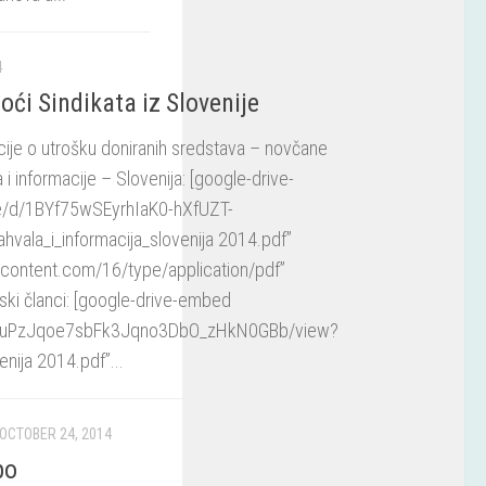
4
oći Sindikata iz Slovenije
je o utrošku doniranih sredstava – novčane
 i informacije – Slovenija: [google-drive-
ile/d/1BYf75wSEyrhIaK0-hXfUZT-
hvala_i_informacija_slovenija 2014.pdf”
ercontent.com/16/type/application/pdf”
ki članci: [google-drive-embed
d/1THuPzJqoe7sbFk3Jqno3DbO_zHkN0GBb/view?
enija 2014.pdf”...
OCTOBER 24, 2014
po